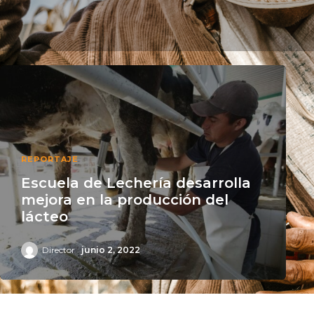
REPORTAJE
Escuela de Lechería desarrolla
mejora en la producción del
lácteo
Director
junio 2, 2022